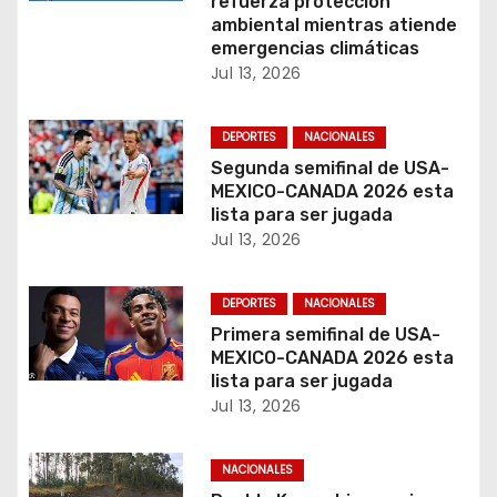
e
refuerza protección
ambiental mientras atiende
n
emergencias climáticas
Jul 13, 2026
t
r
DEPORTES
NACIONALES
Segunda semifinal de USA-
a
MEXICO-CANADA 2026 esta
lista para ser jugada
d
Jul 13, 2026
a
DEPORTES
NACIONALES
s
Primera semifinal de USA-
MEXICO-CANADA 2026 esta
lista para ser jugada
Jul 13, 2026
NACIONALES