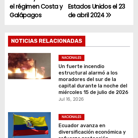
el régimen Costa y
Estados Unidos el 23
v
Galápagos
de abril 2024
e
g
NOTICIAS RELACIONADAS
a
c
NACIONALES
Un fuerte incendio
i
estructural alarmó a los
moradores del sur de la
ó
capital durante la noche del
miércoles 15 de julio de 2026
n
Jul 16, 2026
d
NACIONALES
e
Ecuador avanza en
diversificación económica y