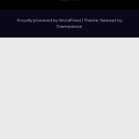
Proudly powered by WordPress
|
Theme: Newses by
Themeansar
.