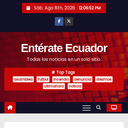
S
Sáb. Ago 8th, 2026
12:06:54 PM
k
i
p
t
o
Entérate Ecuador
c
Todas las noticias en un solo sitio.
o
n
Top Tags
t
asamblea
Futbol
Incendio
denuncia
diezmos
e
ultimahora
noticia
n
t