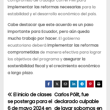
compromiso de trabajar con el FMI para
implementar las reformas necesarias
para la
estabilidad y el desarrollo económico del país.
Cabe destacar que este acuerdo es un paso
importante para Ecuador, pero aún queda
mucho trabajo por hacer.
El gobierno
ecuatoriano deberá
implementar las reformas
comprometidas
de manera efectiva para lograr
los objetivos del programa y
asegurar la
sostenibilidad fiscal y el crecimiento económico
a largo plazo
.
El inicio de clases
Carlos Pólit, fue
N
se posterga para el
declarado culpable
a
6 de mayo 2024 en
de lavar sobornos en