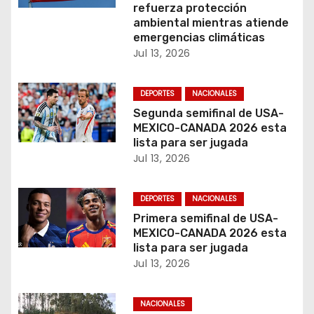
e
refuerza protección
ambiental mientras atiende
n
emergencias climáticas
Jul 13, 2026
t
r
DEPORTES
NACIONALES
Segunda semifinal de USA-
a
MEXICO-CANADA 2026 esta
lista para ser jugada
d
Jul 13, 2026
a
DEPORTES
NACIONALES
s
Primera semifinal de USA-
MEXICO-CANADA 2026 esta
lista para ser jugada
Jul 13, 2026
NACIONALES