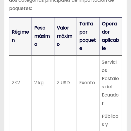
dos categorías principales de importación de
paquetes:
Tarifa
Opera
Peso
Valor
Régime
por
dor
máxim
máxim
n
paquet
aplicab
o
o
e
le
Servici
os
Postale
2×2
2 kg
2 USD
Exento
s del
Ecuado
r
Público
s y