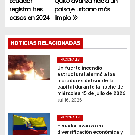
Ecuador
Quito avanza hacia un
registra tres
paisaje urbano más
v
casos en 2024
limpio
e
g
NOTICIAS RELACIONADAS
a
c
NACIONALES
Un fuerte incendio
i
estructural alarmó a los
moradores del sur de la
ó
capital durante la noche del
miércoles 15 de julio de 2026
n
Jul 16, 2026
d
NACIONALES
e
Ecuador avanza en
diversificación económica y