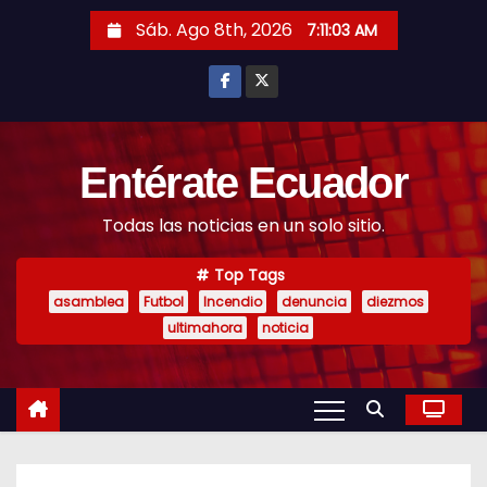
S
Sáb. Ago 8th, 2026
7:11:04 AM
k
i
p
t
o
Entérate Ecuador
c
Todas las noticias en un solo sitio.
o
n
Top Tags
t
asamblea
Futbol
Incendio
denuncia
diezmos
e
ultimahora
noticia
n
t