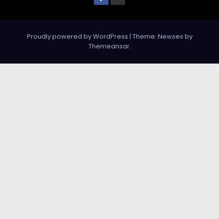
Proudly powered by WordPress
|
Theme: Newses by
Themeansar
.