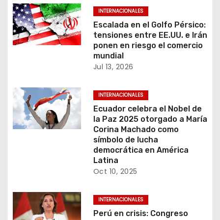
e
INTERNACIONALES
Escalada en el Golfo Pérsico:
e
tensiones entre EE.UU. e Irán
ponen en riesgo el comercio
n
mundial
Jul 13, 2026
t
r
INTERNACIONALES
Ecuador celebra el Nobel de
a
la Paz 2025 otorgado a María
Corina Machado como
d
símbolo de lucha
democrática en América
a
Latina
s
Oct 10, 2025
INTERNACIONALES
Perú en crisis: Congreso