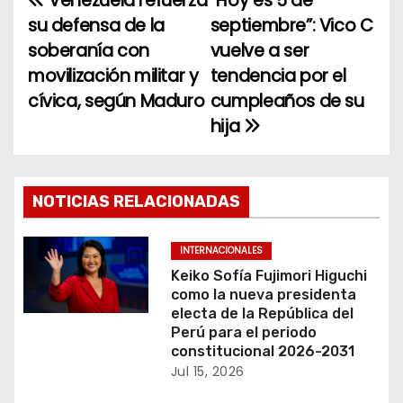
Venezuela refuerza
“Hoy es 5 de
N
su defensa de la
septiembre”: Vico C
a
soberanía con
vuelve a ser
movilización militar y
tendencia por el
v
cívica, según Maduro
cumpleaños de su
e
hija
g
a
NOTICIAS RELACIONADAS
c
INTERNACIONALES
i
Keiko Sofía Fujimori Higuchi
como la nueva presidenta
ó
electa de la República del
Perú para el periodo
n
constitucional 2026-2031
Jul 15, 2026
d