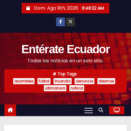
S
Dom. Ago 9th, 2026
8:48:24 AM
k
i
p
t
o
Entérate Ecuador
c
Todas las noticias en un solo sitio.
o
n
Top Tags
t
asamblea
Futbol
Incendio
denuncia
diezmos
e
ultimahora
noticia
n
t