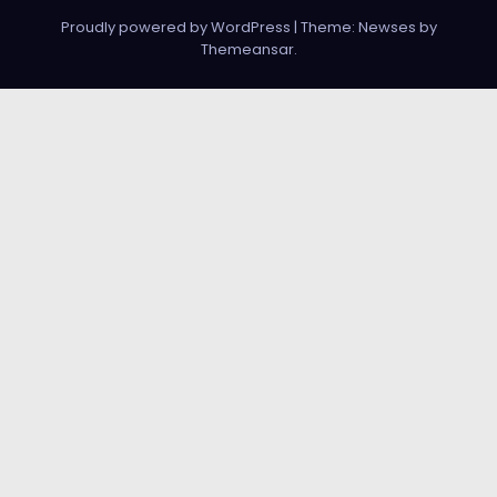
Proudly powered by WordPress
|
Theme: Newses by
Themeansar
.