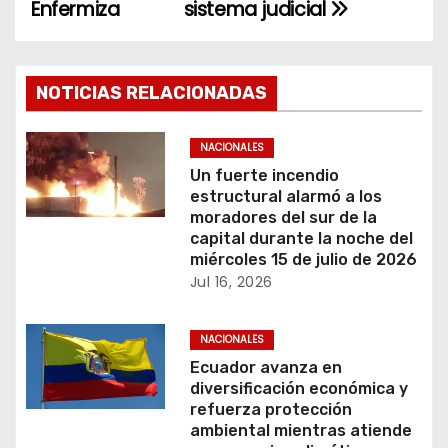
a
Enfermiza
sistema judicial
v
e
NOTICIAS RELACIONADAS
g
NACIONALES
a
Un fuerte incendio
estructural alarmó a los
c
moradores del sur de la
capital durante la noche del
i
miércoles 15 de julio de 2026
Jul 16, 2026
ó
n
NACIONALES
Ecuador avanza en
d
diversificación económica y
refuerza protección
e
ambiental mientras atiende