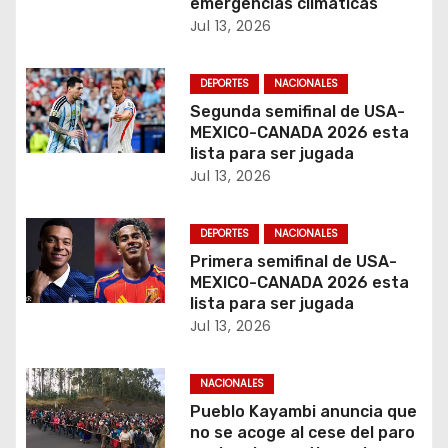
emergencias climáticas
e
Jul 13, 2026
n
DEPORTES
NACIONALES
t
Segunda semifinal de USA-
MEXICO-CANADA 2026 esta
r
lista para ser jugada
a
Jul 13, 2026
d
DEPORTES
NACIONALES
a
Primera semifinal de USA-
MEXICO-CANADA 2026 esta
s
lista para ser jugada
Jul 13, 2026
NACIONALES
Pueblo Kayambi anuncia que
no se acoge al cese del paro