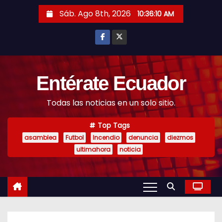
S
Sáb. Ago 8th, 2026
10:36:11 AM
k
i
p
t
o
Entérate Ecuador
c
Todas las noticias en un solo sitio.
o
n
Top Tags
t
asamblea
Futbol
Incendio
denuncia
diezmos
e
ultimahora
noticia
n
t