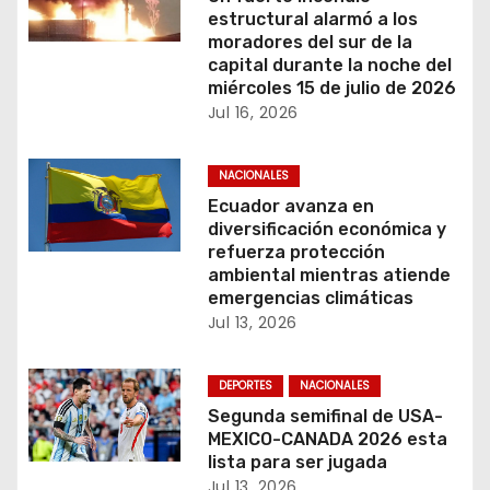
estructural alarmó a los
ó
moradores del sur de la
capital durante la noche del
n
miércoles 15 de julio de 2026
Jul 16, 2026
d
e
NACIONALES
Ecuador avanza en
e
diversificación económica y
refuerza protección
n
ambiental mientras atiende
emergencias climáticas
t
Jul 13, 2026
r
DEPORTES
NACIONALES
a
Segunda semifinal de USA-
MEXICO-CANADA 2026 esta
d
lista para ser jugada
Jul 13, 2026