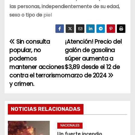
las personas, independientemente de su edad,
sexo o tipo de
piel
Sin consulta
¡Atención! Precio del
N
popular, no
galón de gasolina
a
podemos
súper aumenta a
mantener acciones
$3,89 desde el 12 de
v
contra el terrorismo
marzo de 2024
e
y crimen.
g
a
NOTICIAS RELACIONADAS
c
NACIONALES
i
Un fuerte incendio