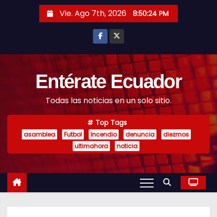
S
Vie. Ago 7th, 2026
8:50:26 PM
k
i
p
t
o
Entérate Ecuador
c
Todas las noticias en un solo sitio.
o
n
Top Tags
t
asamblea
Futbol
Incendio
denuncia
diezmos
e
ultimahora
noticia
n
t