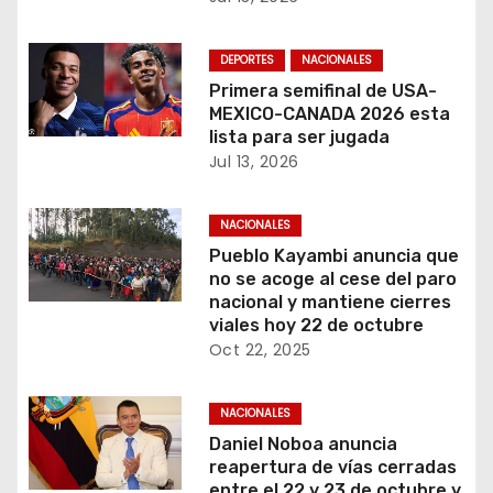
a
s
DEPORTES
NACIONALES
Primera semifinal de USA-
MEXICO-CANADA 2026 esta
lista para ser jugada
Jul 13, 2026
NACIONALES
Pueblo Kayambi anuncia que
no se acoge al cese del paro
nacional y mantiene cierres
viales hoy 22 de octubre
Oct 22, 2025
NACIONALES
Daniel Noboa anuncia
reapertura de vías cerradas
entre el 22 y 23 de octubre y