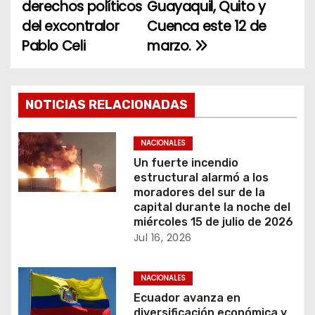
derechos políticos
Guayaquil, Quito y
v
del excontralor
Cuenca este 12 de
e
Pablo Celi
marzo.
g
a
NOTICIAS RELACIONADAS
c
NACIONALES
i
Un fuerte incendio
estructural alarmó a los
ó
moradores del sur de la
capital durante la noche del
n
miércoles 15 de julio de 2026
Jul 16, 2026
d
e
NACIONALES
Ecuador avanza en
e
diversificación económica y