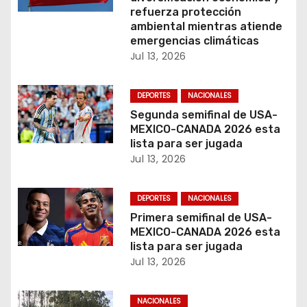
refuerza protección
n
ambiental mientras atiende
emergencias climáticas
t
Jul 13, 2026
r
DEPORTES
NACIONALES
a
Segunda semifinal de USA-
MEXICO-CANADA 2026 esta
d
lista para ser jugada
a
Jul 13, 2026
s
DEPORTES
NACIONALES
Primera semifinal de USA-
MEXICO-CANADA 2026 esta
lista para ser jugada
Jul 13, 2026
NACIONALES