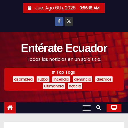
S
Jue. Ago 6th, 2026
9:56:19 AM
k
i
p
t
o
Entérate Ecuador
c
Todas las noticias en un solo sitio.
o
n
Top Tags
t
asamblea
Futbol
Incendio
denuncia
diezmos
e
ultimahora
noticia
n
t