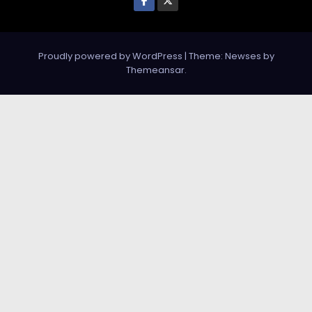
Proudly powered by WordPress
|
Theme: Newses by
Themeansar
.