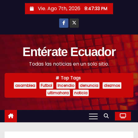
S
Vie. Ago 7th, 2026
8:47:35 PM
k
i
p
t
o
Entérate Ecuador
c
Todas las noticias en un solo sitio.
o
n
Top Tags
t
asamblea
Futbol
Incendio
denuncia
diezmos
e
ultimahora
noticia
n
t