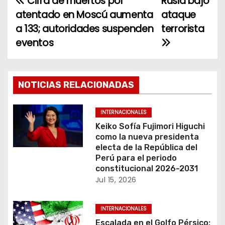
Cifra de muertos por
Rusia bajo
N
atentado en Moscú aumenta
ataque
a
a 133; autoridades suspenden
terrorista
eventos
v
e
g
NOTICIAS RELACIONADAS
a
INTERNACIONALES
c
Keiko Sofía Fujimori Higuchi
como la nueva presidenta
i
electa de la República del
Perú para el periodo
ó
constitucional 2026-2031
Jul 15, 2026
n
INTERNACIONALES
d
Escalada en el Golfo Pérsico: