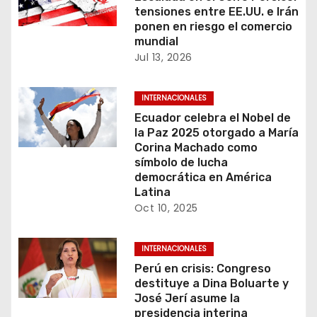
e
tensiones entre EE.UU. e Irán
ponen en riesgo el comercio
e
mundial
Jul 13, 2026
n
t
INTERNACIONALES
Ecuador celebra el Nobel de
r
la Paz 2025 otorgado a María
Corina Machado como
a
símbolo de lucha
democrática en América
d
Latina
Oct 10, 2025
a
s
INTERNACIONALES
Perú en crisis: Congreso
destituye a Dina Boluarte y
José Jerí asume la
presidencia interina