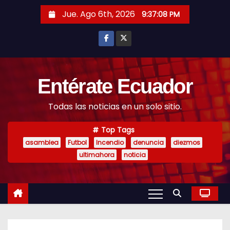
S
Jue. Ago 6th, 2026
9:37:09 PM
k
i
p
t
o
Entérate Ecuador
c
Todas las noticias en un solo sitio.
o
n
Top Tags
t
asamblea
Futbol
Incendio
denuncia
diezmos
e
ultimahora
noticia
n
t