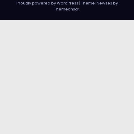
Proudly powered by WordPress
|
Theme: Newses by
Themeansar
.