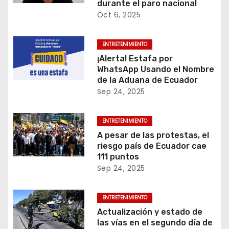
durante el paro nacional
n
Oct 6, 2025
t
ENTRETENIMIENTO
r
¡Alerta! Estafa por
WhatsApp Usando el Nombre
a
de la Aduana de Ecuador
Sep 24, 2025
d
a
ENTRETENIMIENTO
A pesar de las protestas, el
s
riesgo país de Ecuador cae
111 puntos
Sep 24, 2025
ENTRETENIMIENTO
Actualización y estado de
las vías en el segundo día de