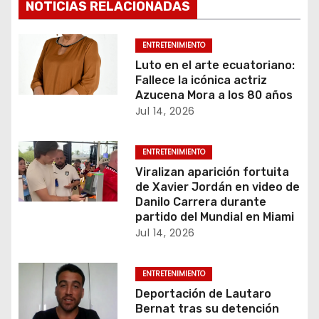
v
NOTICIAS RELACIONADAS
e
ENTRETENIMIENTO
g
Luto en el arte ecuatoriano:
Fallece la icónica actriz
a
Azucena Mora a los 80 años
Jul 14, 2026
c
ENTRETENIMIENTO
i
Viralizan aparición fortuita
ó
de Xavier Jordán en video de
Danilo Carrera durante
n
partido del Mundial en Miami
Jul 14, 2026
d
e
ENTRETENIMIENTO
Deportación de Lautaro
e
Bernat tras su detención