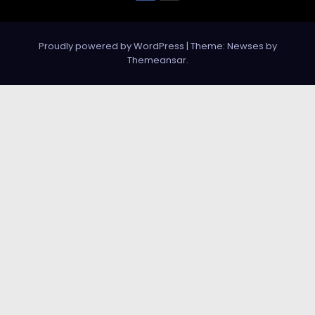
Proudly powered by WordPress
|
Theme: Newses by
Themeansar
.