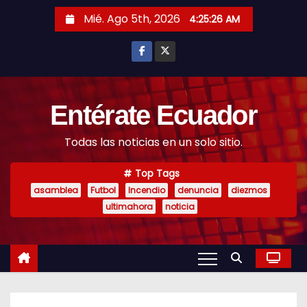
S
Mié. Ago 5th, 2026
4:25:28 AM
k
i
p
t
o
Entérate Ecuador
c
Todas las noticias en un solo sitio.
o
n
Top Tags
t
asamblea
Futbol
Incendio
denuncia
diezmos
e
ultimahora
noticia
n
t