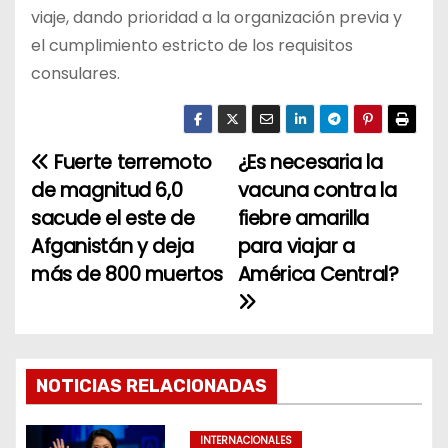
viaje, dando prioridad a la organización previa y
el cumplimiento estricto de los requisitos
consulares.
Fuerte terremoto
¿Es necesaria la
N
de magnitud 6,0
vacuna contra la
a
sacude el este de
fiebre amarilla
Afganistán y deja
para viajar a
v
más de 800 muertos
América Central?
e
g
a
NOTICIAS RELACIONADAS
c
INTERNACIONALES