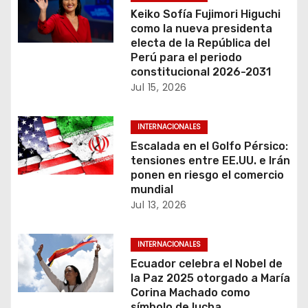
i
Keiko Sofía Fujimori Higuchi
como la nueva presidenta
ó
electa de la República del
Perú para el periodo
n
constitucional 2026-2031
Jul 15, 2026
d
e
INTERNACIONALES
Escalada en el Golfo Pérsico:
e
tensiones entre EE.UU. e Irán
ponen en riesgo el comercio
n
mundial
Jul 13, 2026
t
r
INTERNACIONALES
Ecuador celebra el Nobel de
a
la Paz 2025 otorgado a María
Corina Machado como
d
símbolo de lucha