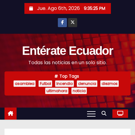
S
Jue. Ago 6th, 2026
9:35:26 PM
k
i
p
t
o
Entérate Ecuador
c
Todas las noticias en un solo sitio.
o
n
Top Tags
t
asamblea
Futbol
Incendio
denuncia
diezmos
e
ultimahora
noticia
n
t