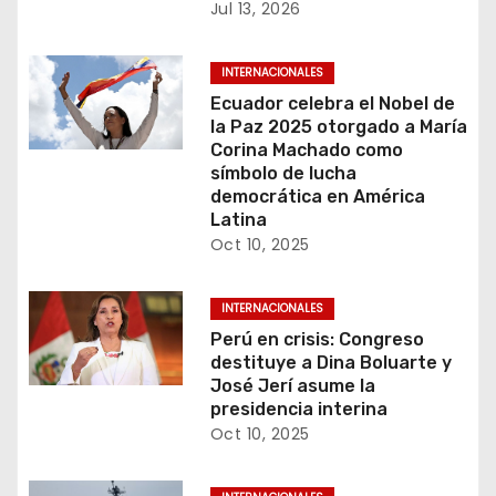
n
Jul 13, 2026
t
INTERNACIONALES
r
Ecuador celebra el Nobel de
la Paz 2025 otorgado a María
a
Corina Machado como
símbolo de lucha
d
democrática en América
Latina
a
Oct 10, 2025
s
INTERNACIONALES
Perú en crisis: Congreso
destituye a Dina Boluarte y
José Jerí asume la
presidencia interina
Oct 10, 2025