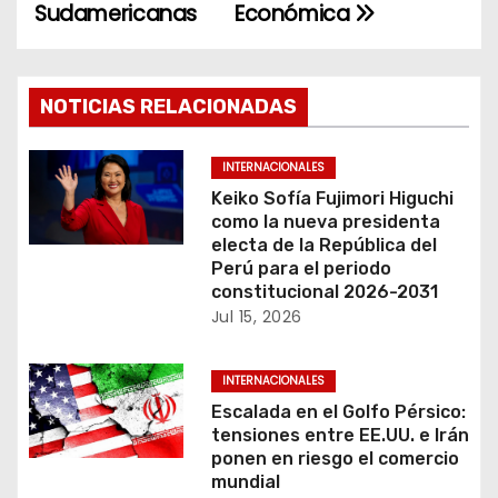
Sudamericanas
Económica
e
g
NOTICIAS RELACIONADAS
a
c
INTERNACIONALES
Keiko Sofía Fujimori Higuchi
i
como la nueva presidenta
electa de la República del
ó
Perú para el periodo
constitucional 2026-2031
n
Jul 15, 2026
d
INTERNACIONALES
e
Escalada en el Golfo Pérsico:
tensiones entre EE.UU. e Irán
e
ponen en riesgo el comercio
mundial