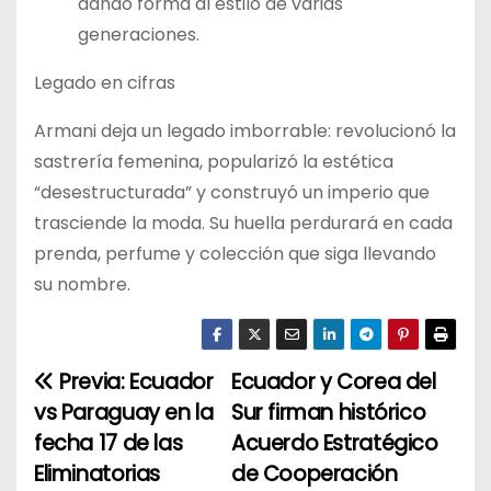
dando forma al estilo de varias
generaciones.
Legado en cifras
Armani deja un legado imborrable: revolucionó la
sastrería femenina, popularizó la estética
“desestructurada” y construyó un imperio que
trasciende la moda. Su huella perdurará en cada
prenda, perfume y colección que siga llevando
su nombre.
Previa: Ecuador
Ecuador y Corea del
N
vs Paraguay en la
Sur firman histórico
a
fecha 17 de las
Acuerdo Estratégico
Eliminatorias
de Cooperación
v