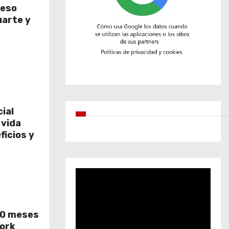
reso
uarte y
cial
 vida
ficios y
50 meses
York