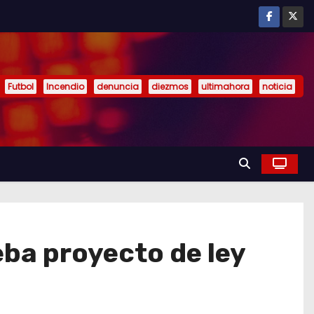
Futbol
Incendio
denuncia
diezmos
ultimahora
noticia
ba proyecto de ley