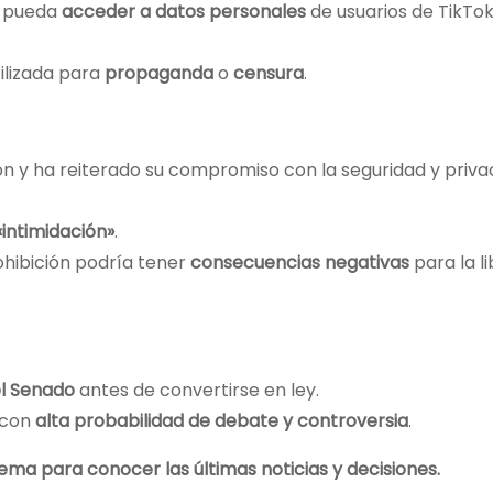
o pueda
acceder a datos personales
de usuarios de TikTo
ilizada para
propaganda
o
censura
.
ón y ha reiterado su compromiso con la seguridad y priva
«intimidación»
.
ohibición podría tener
consecuencias negativas
para la l
l Senado
antes de convertirse en ley.
 con
alta probabilidad de debate y controversia
.
ema para conocer las últimas noticias y decisiones.