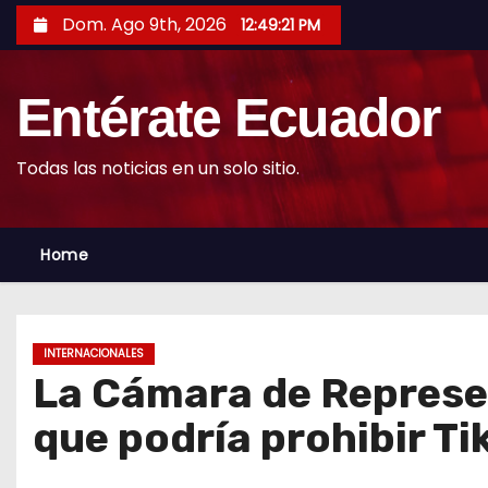
S
Dom. Ago 9th, 2026
12:49:23 PM
k
i
Entérate Ecuador
p
t
o
Todas las noticias en un solo sitio.
c
o
Home
n
t
e
n
INTERNACIONALES
t
La Cámara de Represe
que podría prohibir Ti