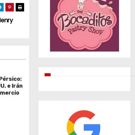
 Henry
Pérsico:
U. e Irán
omercio