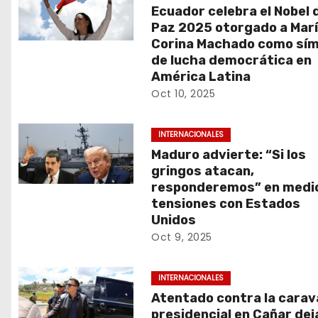
n
Ecuador celebra el Nobel d
d
Paz 2025 otorgado a Mar
Corina Machado como sím
e
de lucha democrática en
América Latina
e
Oct 10, 2025
n
INTERNACIONALES
t
Maduro advierte: “Si los
gringos atacan,
r
responderemos” en medi
tensiones con Estados
a
Unidos
d
Oct 9, 2025
a
INTERNACIONALES
s
Atentado contra la cara
presidencial en Cañar deja