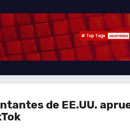
Top Tags
asamblea
ntantes de EE.UU. aprue
kTok