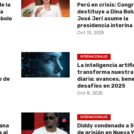
e la
Perú en crisis: Cong
ía
destituye a Dina Bol
bolo
José Jerí asume la
presidencia interina
Oct 10, 2025
INTERNACIONALES
La inteligencia artifi
transforma nuestra
o de
diaria: avances, bene
desafíos en 2025
Oct 8, 2025
INTERNACIONALES
vana
Diddy condenado a 
 al
de prisión en Nueva 