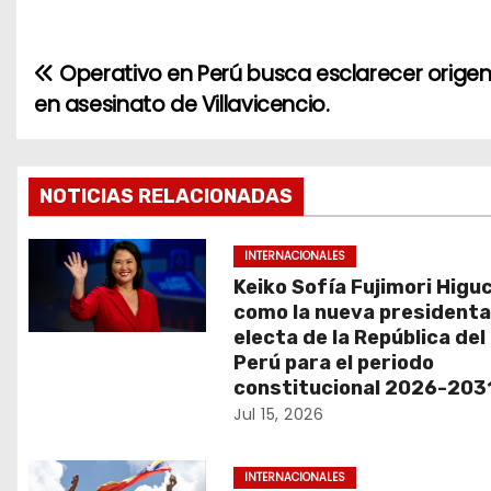
Operativo en Perú busca esclarecer orige
N
en asesinato de Villavicencio.
a
v
NOTICIAS RELACIONADAS
e
g
INTERNACIONALES
Keiko Sofía Fujimori Higu
a
como la nueva president
electa de la República del
c
Perú para el periodo
constitucional 2026-203
i
Jul 15, 2026
ó
INTERNACIONALES