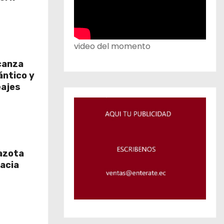
video del momento
canza
ántico y
eajes
azota
hacia