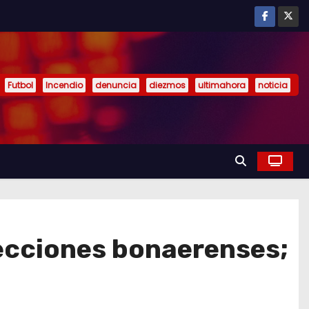
Futbol
Incendio
denuncia
diezmos
ultimahora
noticia
lecciones bonaerenses;