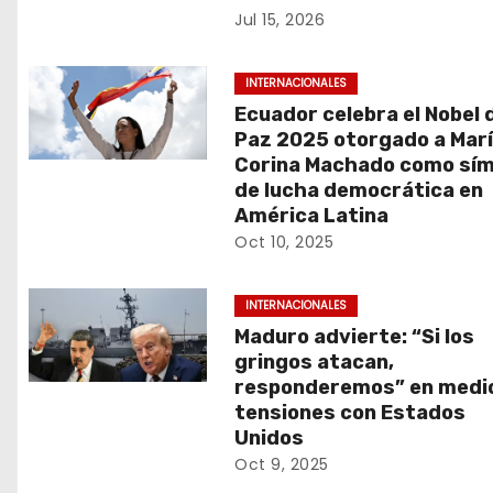
i
Jul 15, 2026
ó
INTERNACIONALES
n
Ecuador celebra el Nobel d
d
Paz 2025 otorgado a Mar
Corina Machado como sím
e
de lucha democrática en
América Latina
e
Oct 10, 2025
n
INTERNACIONALES
t
Maduro advierte: “Si los
gringos atacan,
r
responderemos” en medi
tensiones con Estados
a
Unidos
d
Oct 9, 2025