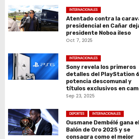
a
INTERNACIONALES
s
Atentado contra la cara
presidencial en Cañar deja
presidente Noboa ileso
Oct 7, 2025
INTERNACIONALES
Sony revela los primeros
detalles del PlayStation 6
potencia descomunal y
títulos exclusivos en cam
Sep 23, 2025
DEPORTES
INTERNACIONALES
Ousmane Dembélé gana e
Balón de Oro 2025 y se
consagra como el mejor