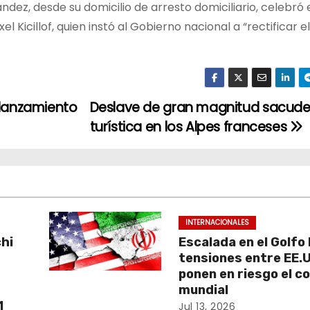
ndez, desde su domicilio de arresto domiciliario, celebró e
 Kicillof, quien instó al Gobierno nacional a “rectificar 
 lanzamiento
Deslave de gran magnitud sacude
turística en los Alpes franceses
INTERNACIONALES
chi
Escalada en el Golfo 
a
tensiones entre EE.U
ponen en riesgo el c
mundial
1
Jul 13, 2026