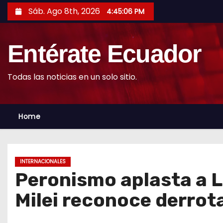
S
Sáb. Ago 8th, 2026
4:45:07 PM
k
i
Entérate Ecuador
p
t
o
Todas las noticias en un solo sitio.
c
o
Home
n
t
e
n
INTERNACIONALES
t
Peronismo aplasta a L
Milei reconoce derrot