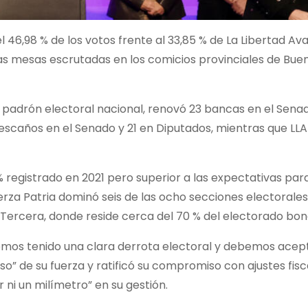
el 46,98 % de los votos frente al 33,85 % de La Libertad Av
e las mesas escrutadas en los comicios provinciales de Bue
l padrón electoral nacional, renovó 23 bancas en el Sena
 escaños en el Senado y 21 en Diputados, mientras que LL
 % registrado en 2021 pero superior a las expectativas par
erza Patria dominó seis de las ocho secciones electorales
 Tercera, donde reside cerca del 70 % del electorado bo
 hemos tenido una clara derrota electoral y debemos acept
o” de su fuerza y ratificó su compromiso con ajustes fisc
 ni un milímetro” en su gestión.