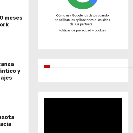
50 meses
York
canza
ántico y
eajes
azota
hacia