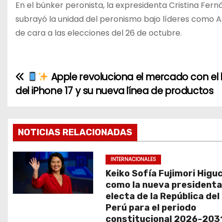
En el búnker peronista, la expresidenta Cristina Ferná
subrayó la unidad del peronismo bajo líderes como Axel
de cara a las elecciones del 26 de octubre.
Apple revoluciona el mercado con el
N
del iPhone 17 y su nueva línea de productos
a
v
NOTICIAS RELACIONADAS
e
g
INTERNACIONALES
Keiko Sofía Fujimori Higu
a
como la nueva president
electa de la República del
c
Perú para el periodo
constitucional 2026-203