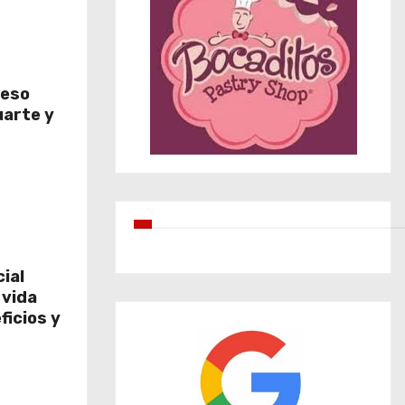
reso
uarte y
cial
 vida
ficios y