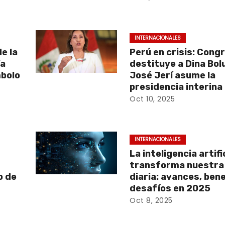
INTERNACIONALES
e la
Perú en crisis: Cong
ía
destituye a Dina Bol
bolo
José Jerí asume la
presidencia interina
Oct 10, 2025
INTERNACIONALES
La inteligencia artifi
transforma nuestra
o de
diaria: avances, bene
desafíos en 2025
Oct 8, 2025