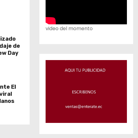
video del momento
lizado
daje de
New Day
nte El
viral
Llanos