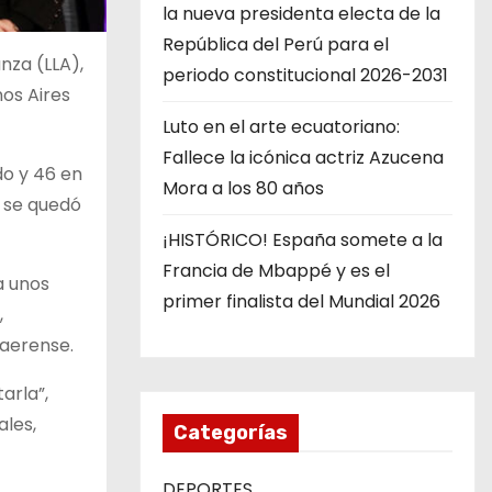
la nueva presidenta electa de la
República del Perú para el
anza (LLA),
periodo constitucional 2026-2031
nos Aires
Luto en el arte ecuatoriano:
Fallece la icónica actriz Azucena
do y 46 en
Mora a los 80 años
A se quedó
¡HISTÓRICO! España somete a la
Francia de Mbappé y es el
a unos
primer finalista del Mundial 2026
,
naerense.
arla”,
ales,
Categorías
DEPORTES