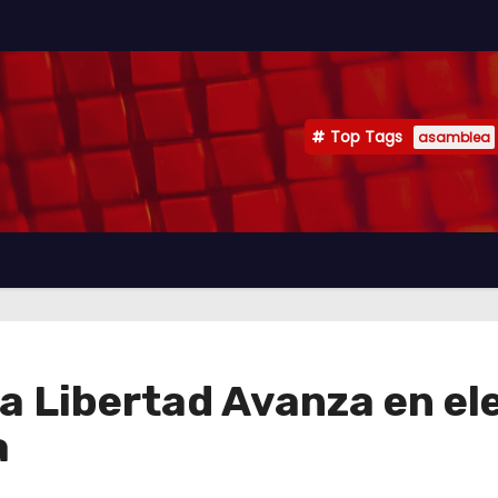
Top Tags
asamblea
a Libertad Avanza en e
a