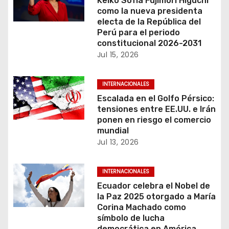
c
Keiko Sofía Fujimori Higuchi
como la nueva presidenta
i
electa de la República del
Perú para el periodo
ó
constitucional 2026-2031
Jul 15, 2026
n
INTERNACIONALES
d
Escalada en el Golfo Pérsico:
e
tensiones entre EE.UU. e Irán
ponen en riesgo el comercio
e
mundial
Jul 13, 2026
n
t
INTERNACIONALES
Ecuador celebra el Nobel de
r
la Paz 2025 otorgado a María
Corina Machado como
a
símbolo de lucha
democrática en América