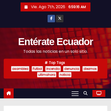
S
Vie. Ago 7th, 2026
6:59:17 AM
k
i
p
t
o
Entérate Ecuador
c
Todas las noticias en un solo sitio.
o
n
Top Tags
t
asamblea
Futbol
Incendio
denuncia
diezmos
e
ultimahora
noticia
n
t