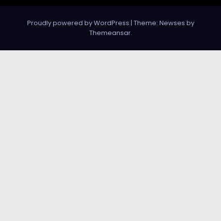
Proudly powered by WordPress
|
Theme: Newses by
Themeansar
.