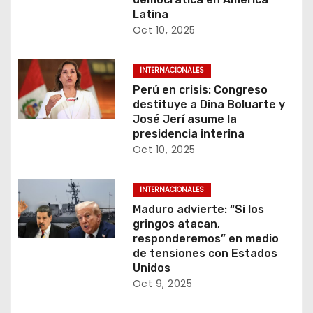
d
Latina
Oct 10, 2025
a
s
INTERNACIONALES
Perú en crisis: Congreso
destituye a Dina Boluarte y
José Jerí asume la
presidencia interina
Oct 10, 2025
INTERNACIONALES
Maduro advierte: “Si los
gringos atacan,
responderemos” en medio
de tensiones con Estados
Unidos
Oct 9, 2025