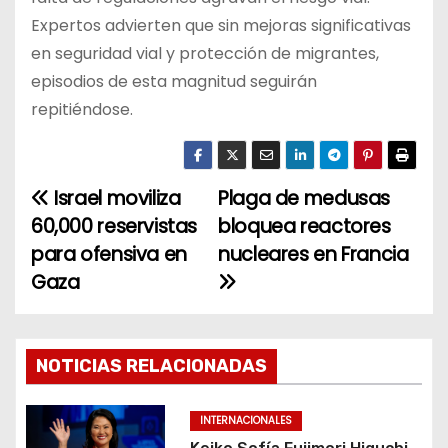
Expertos advierten que sin mejoras significativas
en seguridad vial y protección de migrantes,
episodios de esta magnitud seguirán
repitiéndose.
Israel moviliza
Plaga de medusas
N
60,000 reservistas
bloquea reactores
a
para ofensiva en
nucleares en Francia
Gaza
v
e
g
NOTICIAS RELACIONADAS
a
INTERNACIONALES