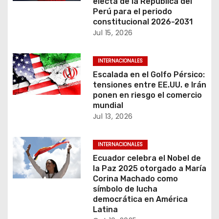
n
electa de la República del
Perú para el periodo
d
constitucional 2026-2031
Jul 15, 2026
e
INTERNACIONALES
e
Escalada en el Golfo Pérsico:
n
tensiones entre EE.UU. e Irán
ponen en riesgo el comercio
t
mundial
Jul 13, 2026
r
a
INTERNACIONALES
Ecuador celebra el Nobel de
d
la Paz 2025 otorgado a María
Corina Machado como
a
símbolo de lucha
democrática en América
s
Latina