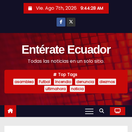
S
Vie. Ago 7th, 2026
9:44:29 AM
k
i
p
t
o
Entérate Ecuador
c
Todas las noticias en un solo sitio.
o
n
Top Tags
t
asamblea
Futbol
Incendio
denuncia
diezmos
e
ultimahora
noticia
n
t