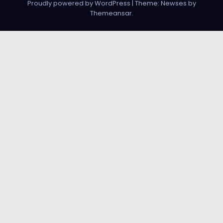
Proudly powered by WordPress
|
Theme: Newses by
Themeansar
.