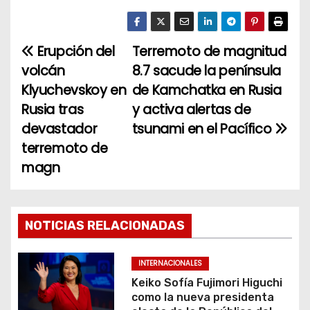
Erupción del
Terremoto de magnitud
N
volcán
8.7 sacude la península
a
Klyuchevskoy en
de Kamchatka en Rusia
Rusia tras
y activa alertas de
v
devastador
tsunami en el Pacífico
e
terremoto de
magn
g
a
c
NOTICIAS RELACIONADAS
i
INTERNACIONALES
ó
Keiko Sofía Fujimori Higuchi
como la nueva presidenta