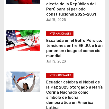
electa de la República del
ó
Perú para el periodo
constitucional 2026-2031
n
Jul 15, 2026
d
INTERNACIONALES
e
Escalada en el Golfo Pérsico:
tensiones entre EE.UU. e Irán
e
ponen en riesgo el comercio
mundial
n
Jul 13, 2026
t
INTERNACIONALES
r
Ecuador celebra el Nobel de
la Paz 2025 otorgado a María
a
Corina Machado como
símbolo de lucha
d
democrática en América
Latina