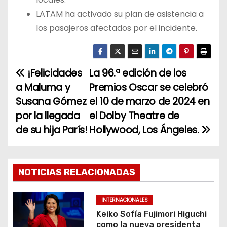
LATAM ha activado su plan de asistencia a
los pasajeros afectados por el incidente.
¡Felicidades
La 96.ª edición de los
N
a Maluma y
Premios Oscar se celebró
a
Susana Gómez
el 10 de marzo de 2024 en
por la llegada
el Dolby Theatre de
v
de su hija París!
Hollywood, Los Ángeles.
e
g
NOTICIAS RELACIONADAS
a
c
INTERNACIONALES
Keiko Sofía Fujimori Higuchi
i
como la nueva presidenta