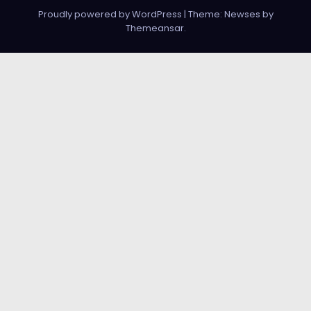
Proudly powered by WordPress
|
Theme: Newses by
Themeansar
.