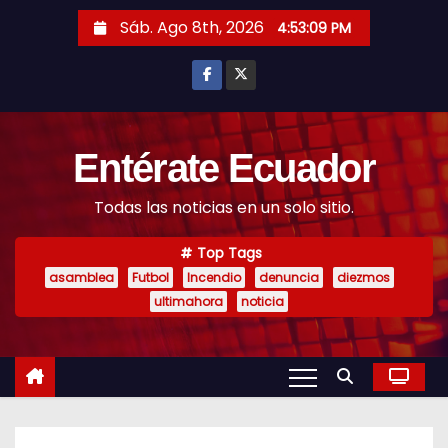
S
Sáb. Ago 8th, 2026
4:53:10 PM
k
i
p
t
o
Entérate Ecuador
c
Todas las noticias en un solo sitio.
o
n
Top Tags
t
asamblea
Futbol
Incendio
denuncia
diezmos
e
ultimahora
noticia
n
t