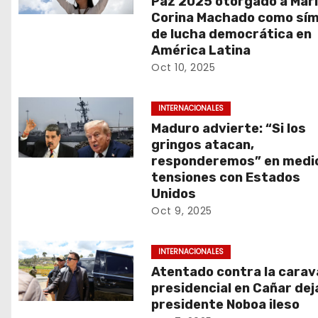
Paz 2025 otorgado a Mar
t
Corina Machado como sím
de lucha democrática en
r
América Latina
Oct 10, 2025
a
d
INTERNACIONALES
Maduro advierte: “Si los
a
gringos atacan,
responderemos” en medi
s
tensiones con Estados
Unidos
Oct 9, 2025
INTERNACIONALES
Atentado contra la cara
presidencial en Cañar deja
presidente Noboa ileso