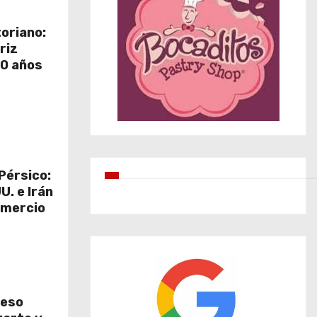
toriano:
riz
80 años
Pérsico:
U. e Irán
omercio
reso