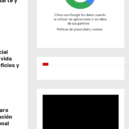
uarte y
cial
 vida
ficios y
aro
nción
onal