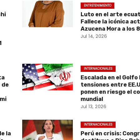
ENTRETENIMIENTO
chi
Luto en el arte ecua
a
Fallece la icónica act
Azucena Mora a los 
Jul 14, 2026
1
INTERNACIONALES
ta
Escalada en el Golfo 
 de
tensiones entre EE.U
ponen en riesgo el c
ami
mundial
Jul 13, 2026
INTERNACIONALES
e la
Perú en crisis: Cong