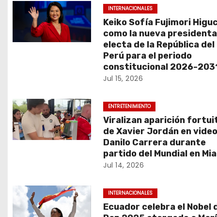
e
INTERNACIONALES
Keiko Sofía Fujimori Higu
g
como la nueva president
a
electa de la República del
Perú para el periodo
c
constitucional 2026-203
Jul 15, 2026
i
ó
ENTRETENIMIENTO
Viralizan aparición fortui
n
de Xavier Jordán en video
Danilo Carrera durante
d
partido del Mundial en Mi
e
Jul 14, 2026
e
INTERNACIONALES
n
Ecuador celebra el Nobel d