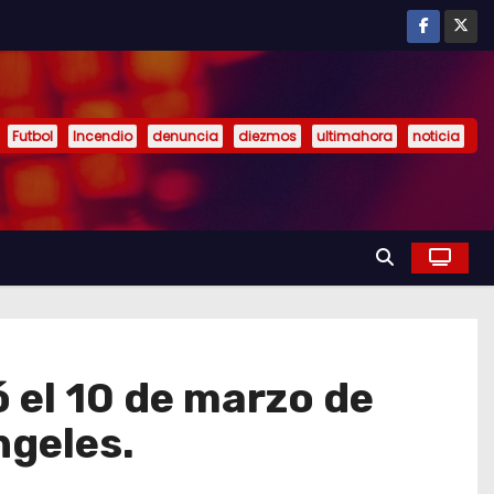
Futbol
Incendio
denuncia
diezmos
ultimahora
noticia
ó el 10 de marzo de
ngeles.