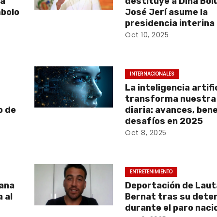
ía
destituye a Dina Bol
bolo
José Jerí asume la
presidencia interina
Oct 10, 2025
INTERNACIONALES
La inteligencia artifi
transforma nuestra
o de
diaria: avances, bene
desafíos en 2025
Oct 8, 2025
ENTRETENIMIENTO
vana
Deportación de Laut
 al
Bernat tras su dete
durante el paro naci