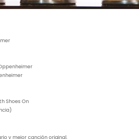
imer
 Oppenheimer
penheimer
ith Shoes On
ncia)
io y mejor canción original.