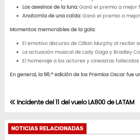
Los asesinos de la luna:
Ganó el premio a mejor f
Anatomía de una caída:
Ganó el premio a mejor
Momentos memorables de la gala:
El emotivo discurso de Cillian Murphy al recibir 
La actuación musical de Lady Gaga y Bradley Coop
El homenaje a los actores y cineastas fallecidos
En general, la 96.ª edición de los Premios Oscar fu
Incidente del 11 del vuelo LA800 de LATAM
N
a
v
NOTICIAS RELACIONADAS