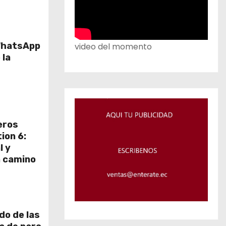
 WhatsApp
video del momento
 la
eros
ion 6:
l y
n camino
do de las