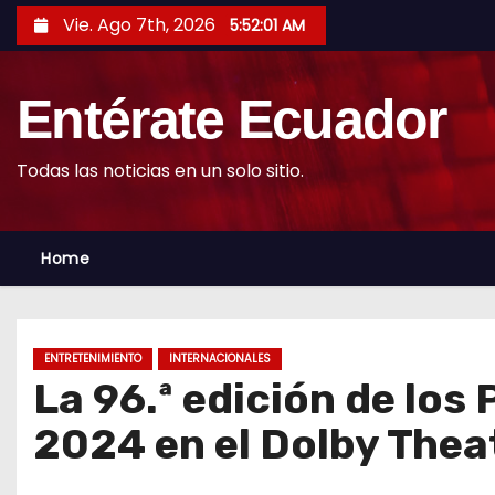
S
Vie. Ago 7th, 2026
5:52:02 AM
k
i
Entérate Ecuador
p
t
o
Todas las noticias en un solo sitio.
c
o
Home
n
t
e
n
ENTRETENIMIENTO
INTERNACIONALES
t
La 96.ª edición de los
2024 en el Dolby Thea