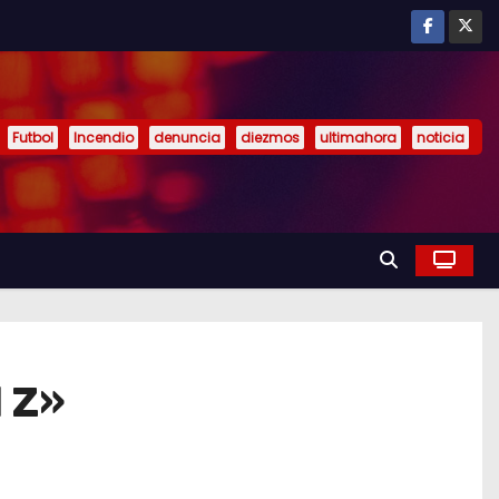
Futbol
Incendio
denuncia
diezmos
ultimahora
noticia
 Z»