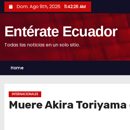
S
Dom. Ago 9th, 2026
11:42:28 AM
k
i
Entérate Ecuador
p
t
o
Todas las noticias en un solo sitio.
c
o
Home
n
t
e
n
INTERNACIONALES
t
Muere Akira Toriyama 