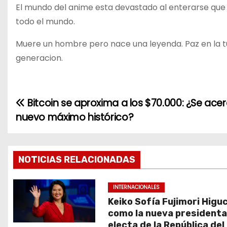
El mundo del anime esta devastado al enterarse que e
todo el mundo.
Muere un hombre pero nace una leyenda. Paz en la t
generacion.
Bitcoin se aproxima a los $70.000: ¿Se ace
N
nuevo máximo histórico?
a
v
NOTICIAS RELACIONADAS
e
g
INTERNACIONALES
Keiko Sofía Fujimori Higu
a
como la nueva president
electa de la República del