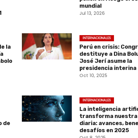
mundial
1
Jul 13, 2026
INTERNACIONALES
e la
Perú en crisis: Cong
ía
destituye a Dina Bol
bolo
José Jerí asume la
presidencia interina
Oct 10, 2025
INTERNACIONALES
La inteligencia artifi
transforma nuestra
o de
diaria: avances, bene
desafíos en 2025
Oct 8, 2025