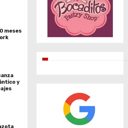
50 meses
York
canza
ántico y
eajes
azota