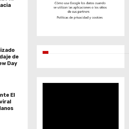
hacia
lizado
daje de
New Day
nte El
viral
Llanos