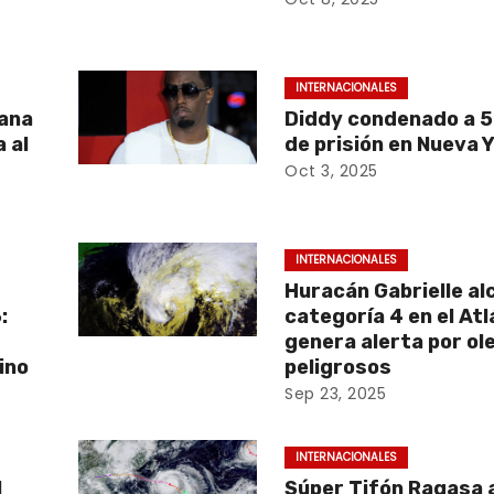
INTERNACIONALES
vana
Diddy condenado a 
 al
de prisión en Nueva 
Oct 3, 2025
INTERNACIONALES
Huracán Gabrielle al
:
categoría 4 en el Atl
genera alerta por ol
ino
peligrosos
Sep 23, 2025
INTERNACIONALES
l
Súper Tifón Ragasa 