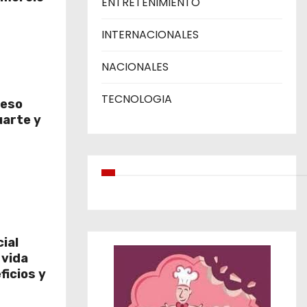
ENTRETENIMIENTO
INTERNACIONALES
NACIONALES
TECNOLOGIA
reso
uarte y
cial
 vida
ficios y