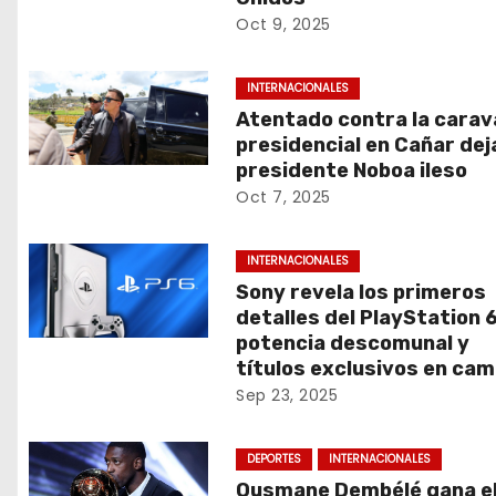
d
Oct 9, 2025
a
INTERNACIONALES
s
Atentado contra la cara
presidencial en Cañar deja
presidente Noboa ileso
Oct 7, 2025
INTERNACIONALES
Sony revela los primeros
detalles del PlayStation 6
potencia descomunal y
títulos exclusivos en cam
Sep 23, 2025
DEPORTES
INTERNACIONALES
Ousmane Dembélé gana e