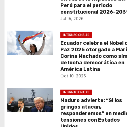
c
Perú para el periodo
constitucional 2026-203
i
Jul 15, 2026
ó
INTERNACIONALES
n
Ecuador celebra el Nobel d
d
Paz 2025 otorgado a Mar
Corina Machado como sím
e
de lucha democrática en
América Latina
e
Oct 10, 2025
n
INTERNACIONALES
t
Maduro advierte: “Si los
gringos atacan,
r
responderemos” en medi
tensiones con Estados
a
Unidos