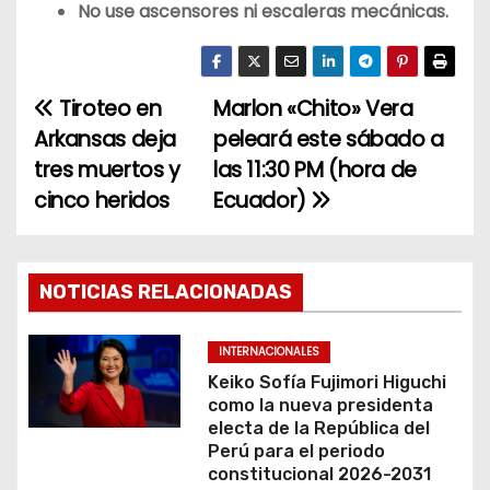
No use ascensores ni escaleras mecánicas.
Tiroteo en
Marlon «Chito» Vera
N
Arkansas deja
peleará este sábado a
a
tres muertos y
las 11:30 PM (hora de
cinco heridos
Ecuador)
v
e
g
NOTICIAS RELACIONADAS
a
INTERNACIONALES
c
Keiko Sofía Fujimori Higuchi
como la nueva presidenta
i
electa de la República del
Perú para el periodo
ó
constitucional 2026-2031