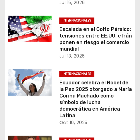
Jul 15, 2026
n
INTERNACIONALES
d
Escalada en el Golfo Pérsico:
e
tensiones entre EE.UU. e Irán
ponen en riesgo el comercio
e
mundial
Jul 13, 2026
n
t
INTERNACIONALES
Ecuador celebra el Nobel de
r
la Paz 2025 otorgado a María
Corina Machado como
a
símbolo de lucha
democrática en América
d
Latina
Oct 10, 2025
a