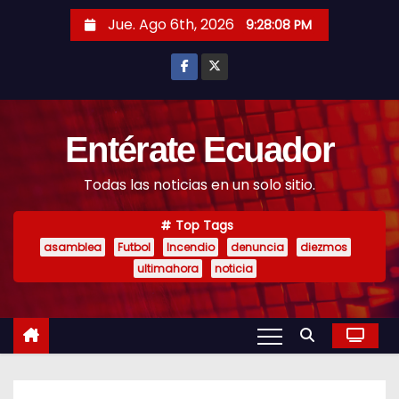
S
Jue. Ago 6th, 2026
9:28:09 PM
k
i
p
t
o
Entérate Ecuador
c
Todas las noticias en un solo sitio.
o
n
Top Tags
t
asamblea
Futbol
Incendio
denuncia
diezmos
e
ultimahora
noticia
n
t