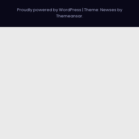
Proudly powered by WordPress
|
Theme: Newses by
Themeansar
.