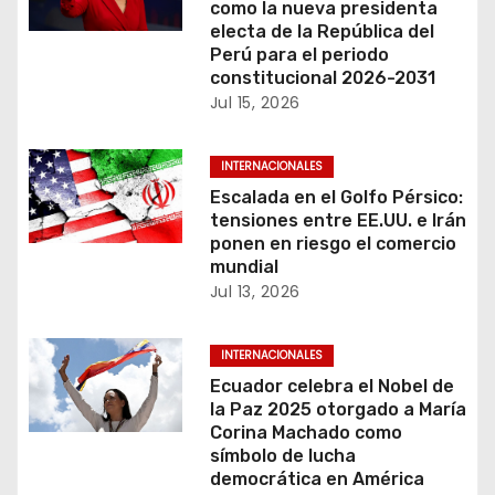
i
como la nueva presidenta
electa de la República del
ó
Perú para el periodo
constitucional 2026-2031
n
Jul 15, 2026
d
INTERNACIONALES
e
Escalada en el Golfo Pérsico:
tensiones entre EE.UU. e Irán
e
ponen en riesgo el comercio
mundial
n
Jul 13, 2026
t
INTERNACIONALES
r
Ecuador celebra el Nobel de
la Paz 2025 otorgado a María
a
Corina Machado como
símbolo de lucha
d
democrática en América