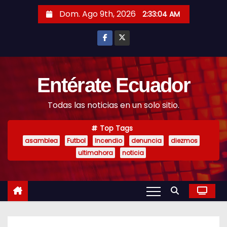
S
Dom. Ago 9th, 2026
2:33:06 AM
k
i
p
t
o
Entérate Ecuador
c
Todas las noticias en un solo sitio.
o
n
Top Tags
t
asamblea
Futbol
Incendio
denuncia
diezmos
e
ultimahora
noticia
n
t