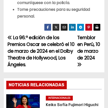
comuníquese con la policía.
Tome precauciones para su seguridad
personal.
La 96.ª edición de los
Temblor
N
Premios Oscar se celebró el 10
en Perú, 10
a
de marzo de 2024 en el Dolby
de marzo
Theatre de Hollywood, Los
de 2024
v
Ángeles.
e
g
NOTICIAS RELACIONADAS
a
c
INTERNACIONALES
Keiko Sofía Fujimori Higuchi